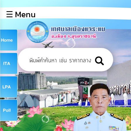
×
☰ Menu
lose
หน้า
หลัก
ข้อมูล
ก
พื้น
ฐาน
9
บุคลากร
ข่าว
ประชาสัมพันธ์
9
การ
เปิด
เผย
จ
ข้อมูล
สาธารณะ
OIT