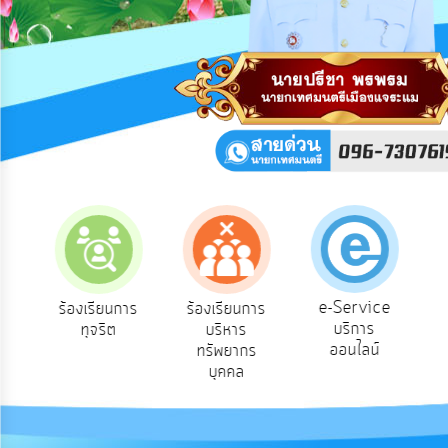
การ
ปฏิสัมพันธ์
ข้อมูล
รับ
ฟัง
ความ
คิด
เห็น
แผน
ยุทธศาสตร์/
แผน
พัฒนา
e-Service
อง
ร้องเรียนการ
ร้องเรียนการ
บริการ
ทุจริต
บริหาร
การ
ออนไลน์
ทรัพยากร
บริหาร/
บุคคล
พัฒนา
ทรัพยากร
บุคคล