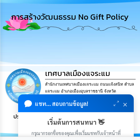
การ
บริหาร
การสร้างวัฒนธรรม No Gift Policy
งาน
การ
ส่ง
เสริม
ความ
โปร่งใส
เทศบาลเมืองแจระแม
การ
จัด
ซื้อ
สำนักงานเทศบาลเมืองแจระแม ถนนแจ้งสนิท ตำบล
จัด
แจระแม อำเภอเมืองอุบลราชธานี จังหวัด
จ้าง
อุบลราชธานี 34000.. Tel. 045-841624 Fax. 045-
×
แชท... สอบถามข้อมูล!
841624 Email
saraban@jaeramair.go.th
การ
ประชาชน มีภูมิคุ้มกัน พึ่งพาตนเอง พอเพียง เป็นสุข
เงิน
เริ่มต้นการสนทนา 👋
การ
คลัง
กรุณากรอกชื่อของคุณเพื่อเริ่มแชทกับเจ้าหน้าที่